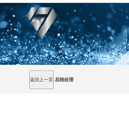
-
后段处理