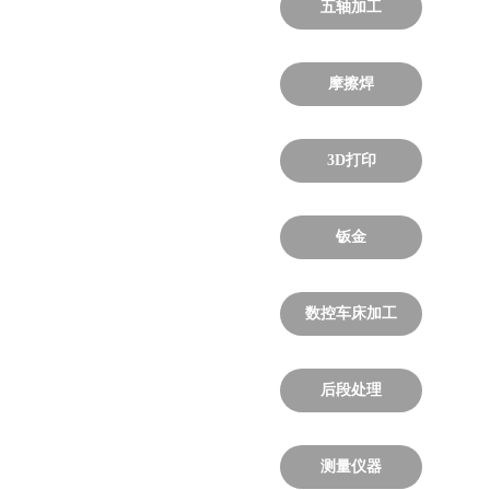
五轴加工
摩擦焊
3D打印
钣金
数控车床加工
后段处理
测量仪器