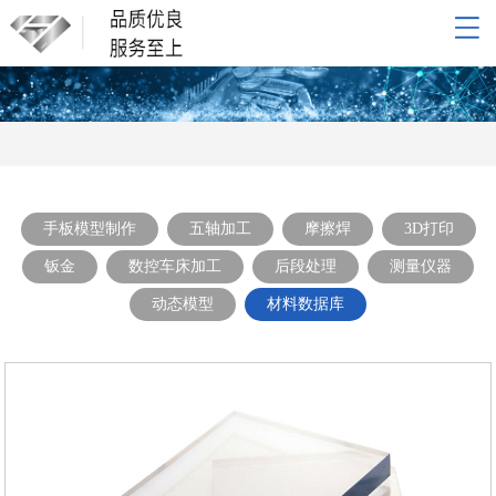
网站导航
网站首页
关于我们
产品展示
新闻动态
手板模型制作
五轴加工
摩擦焊
3D打印
联系我们
钣金
数控车床加工
后段处理
测量仪器
动态模型
材料数据库